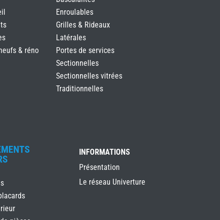
il
Enroulables
ts
Grilles & Rideaux
es
Latérales
neufs & réno
Portes de services
Sectionnelles
Sectionnelles vitrées
Traditionnelles
EMENTS
INFORMATIONS
RS
Présentation
Le réseau Univerture
es
placards
rieur