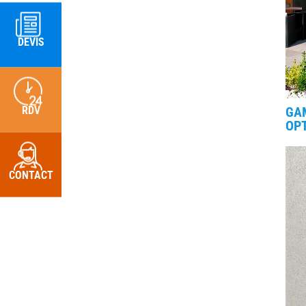
DEVIS
RDV
GA
OP
CONTACT