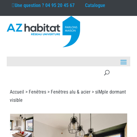
Une question ?
04 95 20 45 67
Catalogue
Accueil >
Fenêtres
>
Fenêtres alu & acier
> siMple dormant
visible