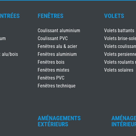
ENTRÉES
FENÊTRES
VOLETS
Coulissant aluminium
Volets battants
ium
Coulissant PVC
Volets brise-sole
Fenêtres alu & acier
Volets coulissan
: alu/bois
Fenêtres aluminium
Volets persienn
Fenêtres bois
Volets roulants 
Fenêtres mixtes
Volets solaires
Fenêtres PVC
Fenêtres technique
AMÉNAGEMENTS
AMÉNAG
EXTÉRIEURS
INTÉRIEU