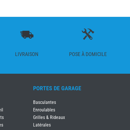
LIVRAISON
POSE À DOMICILE
PORTES DE GARAGE
Basculantes
il
Enroulables
ts
Grilles & Rideaux
es
Latérales