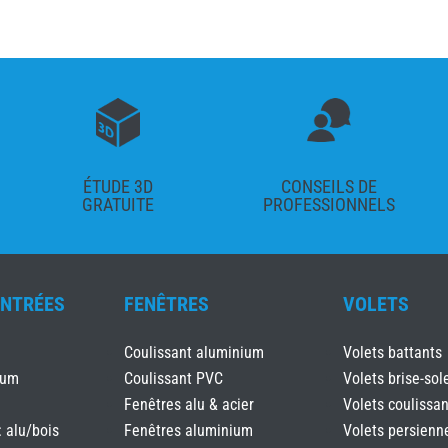
ÉTUDE 3D
CONSEILS DE
GRATUITE
PROFESSIONNELS
ENTRÉES
FENÊTRES
VOLETS
Coulissant aluminium
Volets battants
ium
Coulissant PVC
Volets brise-sole
Fenêtres alu & acier
Volets coulissan
: alu/bois
Fenêtres aluminium
Volets persienn