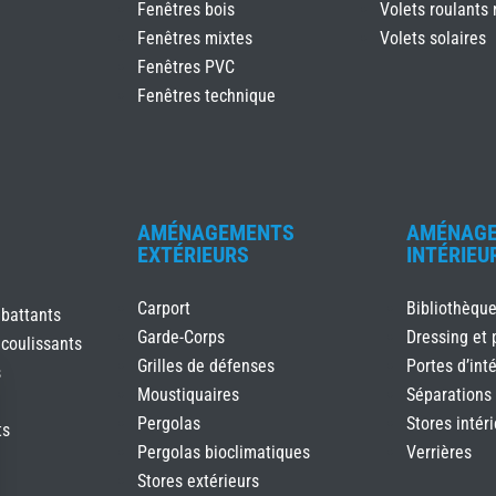
Fenêtres bois
Volets roulants 
Fenêtres mixtes
Volets solaires
Fenêtres PVC
Fenêtres technique
AMÉNAGEMENTS
AMÉNAG
EXTÉRIEURS
INTÉRIEU
Carport
Bibliothèqu
 battants
Garde-Corps
Dressing et 
 coulissants
Grilles de défenses
Portes d’inté
s
Moustiquaires
Séparations
Pergolas
Stores intér
ts
Pergolas bioclimatiques
Verrières
Stores extérieurs