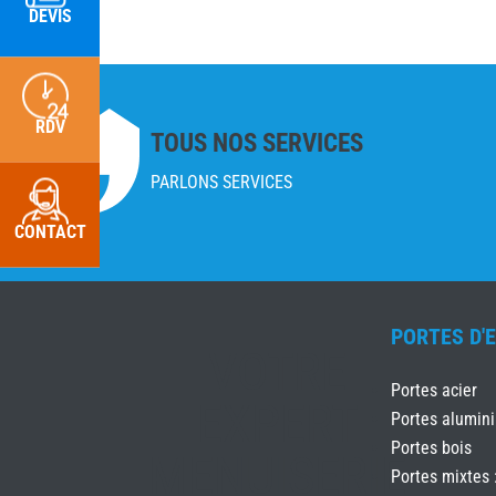
DEVIS
RDV
TOUS NOS SERVICES
PARLONS SERVICES
CONTACT
PORTES D'
VOTRE
Portes acier
EXPERT
Portes alumin
Portes bois
MENUISERIE
Portes mixtes 