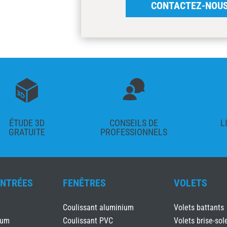
CONTACTEZ-NOU
ÉTUDE 3D
CONSEILS DE
L
GRATUITE
PROFESSIONNELS
ENTRÉES
FENÊTRES
VOLETS
Coulissant aluminium
Volets battants
ium
Coulissant PVC
Volets brise-sole