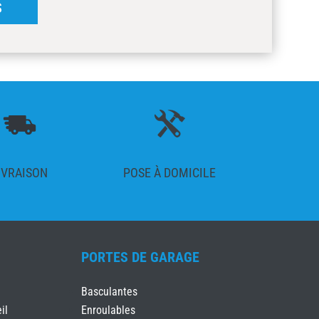
S
IVRAISON
POSE À DOMICILE
PORTES DE GARAGE
Basculantes
il
Enroulables