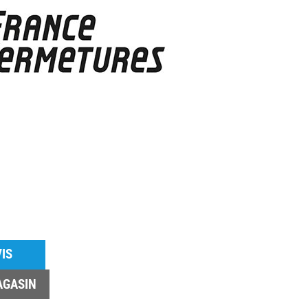
IS
AGASIN