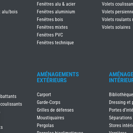
Fenêtres alu & acier
Volets coulissan
: alu/bois
Fenêtres aluminium
Volets persienn
Fenêtres bois
Volets roulants 
Fenêtres mixtes
Volets solaires
Fenêtres PVC
Fenêtres technique
AMÉNAGEMENTS
AMÉNAG
EXTÉRIEURS
INTÉRIEU
Carport
Bibliothèqu
 battants
Garde-Corps
Dressing et 
 coulissants
Grilles de défenses
Portes d’inté
s
Moustiquaires
Séparations
Pergolas
Stores intér
ts