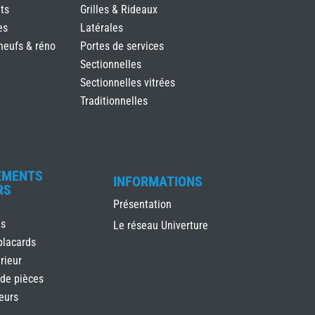
ts
Grilles & Rideaux
es
Latérales
neufs & réno
Portes de services
Sectionnelles
Sectionnelles vitrées
Traditionnelles
EMENTS
INFORMATIONS
RS
Présentation
es
Le réseau Univerture
placards
rieur
 de pièces
ieurs