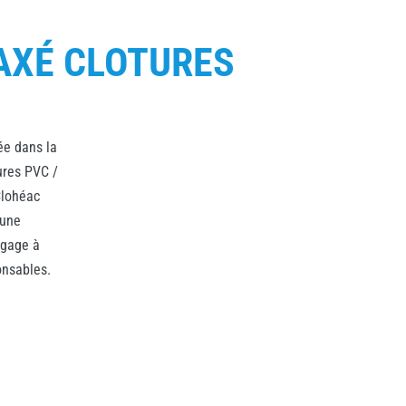
AXÉ CLOTURES
ée dans la
ures PVC /
Clohéac
 une
ngage à
onsables.