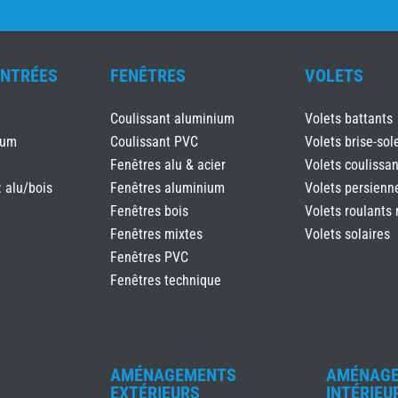
ENTRÉES
FENÊTRES
VOLETS
Coulissant aluminium
Volets battants
ium
Coulissant PVC
Volets brise-sole
Fenêtres alu & acier
Volets coulissan
: alu/bois
Fenêtres aluminium
Volets persienn
Fenêtres bois
Volets roulants 
Fenêtres mixtes
Volets solaires
Fenêtres PVC
Fenêtres technique
AMÉNAGEMENTS
AMÉNAG
EXTÉRIEURS
INTÉRIEU